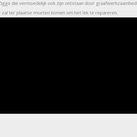
n Ziggo die vermoedelijk ook zijn ontstaan door graafwerkzaamh
r zal ter plaatse moeten komen om het lek te repareren.