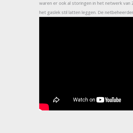
waren er ook al storingen in het netwerk va
het gaslek stil latten leggen. De netbeheerde