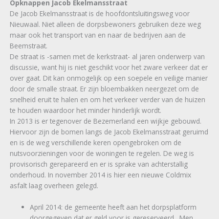
Opknappen Jacob Ekelmansstraat
De Jacob Ekelmansstraat is de hoofdontsluitingsweg voor
Nieuwaal. Niet alleen de dorpsbewoners gebruiken deze weg
maar ook het transport van en naar de bedrijven aan de
Beemstraat.
De straat is -samen met de kerkstraat- al jaren onderwerp van
discussie, want hij is niet geschikt voor het zware verkeer dat er
over gaat. Dit kan onmogelijk op een soepele en veilige manier
door de smalle straat. Er zijn bloembakken neergezet om de
snelheid eruit te halen en om het verkeer verder van de huizen
te houden waardoor het minder hinderlijk wordt.
In 2013 is er tegenover de Bezemerland een wijkje gebouwd.
Hiervoor zijn de bomen langs de Jacob Ekelmansstraat geruimd
en is de weg verschillende keren opengebroken om de
nutsvoorzieningen voor de woningen te regelen. De weg is
provisorisch gerepareerd en er is sprake van achterstallig
onderhoud. In november 2014 is hier een nieuwe Coldmix
asfalt laag overheen gelegd.
April 2014: de gemeente heeft aan het dorpsplatform
doorgegeven dat er geld voor is gereserveerd . Men