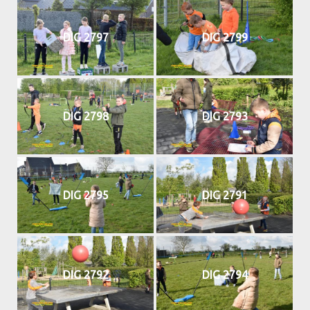
DIG 2797
DIG 2799
DIG 2798
DIG 2793
DIG 2795
DIG 2791
DIG 2792
DIG 2794