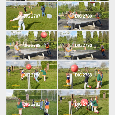
DIG 2787
DIG 2789
DIG 2788
DIG 2790
DIG 2786
DIG 2783
DIG 2782
DIG 2784