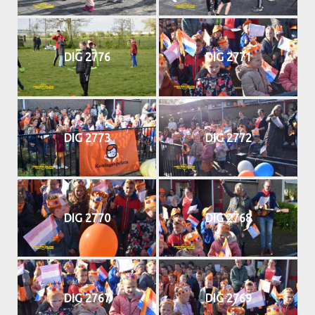
DIG 2776
DIG 2771
DIG 2773
DIG 2772
DIG 2770
DIG 2768
DIG 2767
DIG 2769